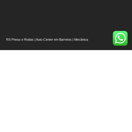
RS Pneus e Rodas | Auto Center em Barretos | Mecânica
📍
Esquina com – R. Cinqüenta, Av. 43, número 107 – Alvorada, Barretos – SP,
14780-216
Nossos Links
Início
Quem Somos
Onde Estamos
Pneus [Ver todos]
Rodas [Ver Todas]
Auto Center