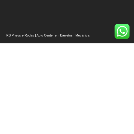
RS Pneus e Rodas | Auto Center em Barretos | Mecânica
📍
Esquina com – R. Cinqüenta, Av. 43, número 107 – Alvorada, Barretos – SP,
14780-216
Nossos Links
Início
Quem Somos
Onde Estamos
Pneus [Ver todos]
Rodas [Ver Todas]
Auto Center
Serviços