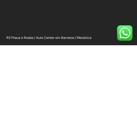
RS Pneus e Rodas | Auto Center em Barretos | Mecânica
📍
Esquina com – R. Cinqüenta, Av. 43, número 107 – Alvorada, Barretos – SP,
14780-216
Nossos Links
Início
Quem Somos
Onde Estamos
Pneus [Ver todos]
Rodas [Ver Todas]
Auto Center
Serviços