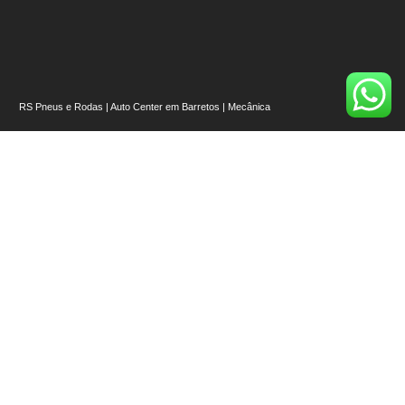
RS Pneus e Rodas | Auto Center em Barretos | Mecânica
📍
Esquina com – R. Cinqüenta, Av. 43, número 107 – Alvorada, Barretos – SP,
14780-216
Nossos Links
Início
Quem Somos
Onde Estamos
Pneus [Ver todos]
Rodas [Ver Todas]
Auto Center
Serviços