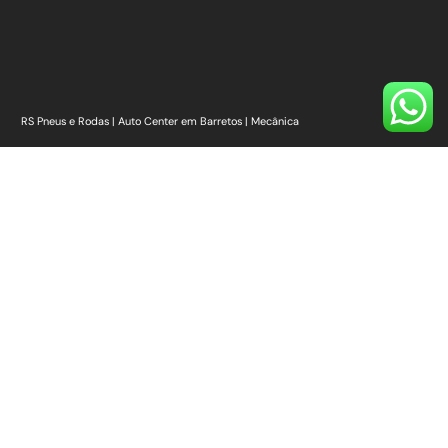
RS Pneus e Rodas | Auto Center em Barretos | Mecânica
📍
Esquina com – R. Cinqüenta, Av. 43, número 107 – Alvorada, Barretos – SP,
14780-216
Nossos Links
Início
Quem Somos
Onde Estamos
Pneus [Ver todos]
Rodas [Ver Todas]
Auto Center
Serviços