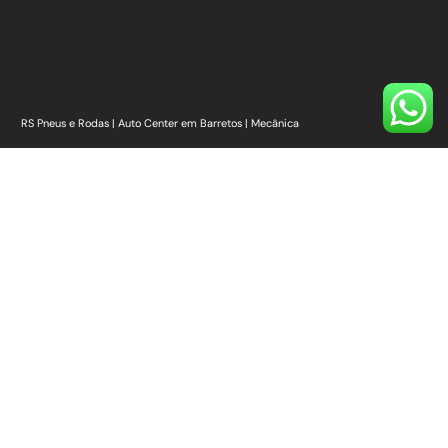
RS Pneus e Rodas | Auto Center em Barretos | Mecânica
📍
Esquina com – R. Cinqüenta, Av. 43, número 107 – Alvorada, Barretos – SP,
14780-216
Nossos Links
Início
Quem Somos
Onde Estamos
Pneus [Ver todos]
Rodas [Ver Todas]
Auto Center
Serviços