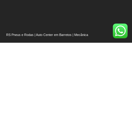
RS Pneus e Rodas | Auto Center em Barretos | Mecânica
📍
Esquina com – R. Cinqüenta, Av. 43, número 107 – Alvorada, Barretos – SP,
14780-216
Nossos Links
Início
Quem Somos
Onde Estamos
Pneus [Ver todos]
Rodas [Ver Todas]
Auto Center
Serviços